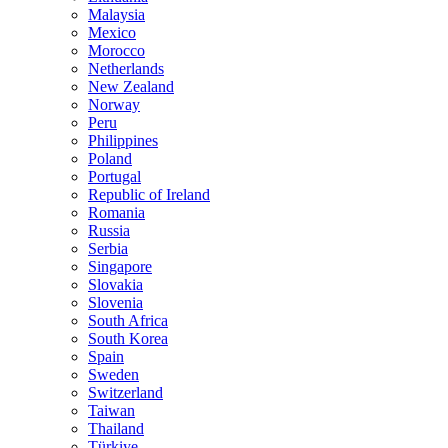
Malaysia
Mexico
Morocco
Netherlands
New Zealand
Norway
Peru
Philippines
Poland
Portugal
Republic of Ireland
Romania
Russia
Serbia
Singapore
Slovakia
Slovenia
South Africa
South Korea
Spain
Sweden
Switzerland
Taiwan
Thailand
Türkiye