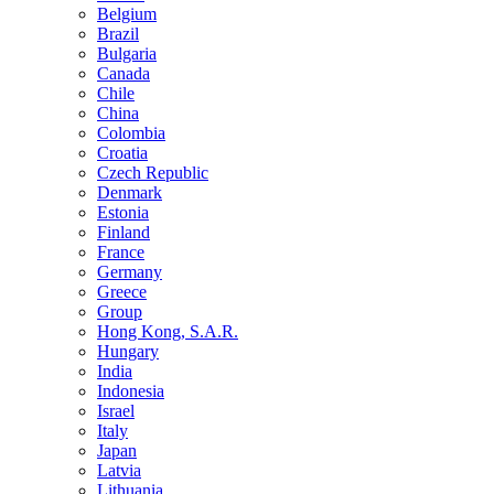
Belgium
Brazil
Bulgaria
Canada
Chile
China
Colombia
Croatia
Czech Republic
Denmark
Estonia
Finland
France
Germany
Greece
Group
Hong Kong, S.A.R.
Hungary
India
Indonesia
Israel
Italy
Japan
Latvia
Lithuania