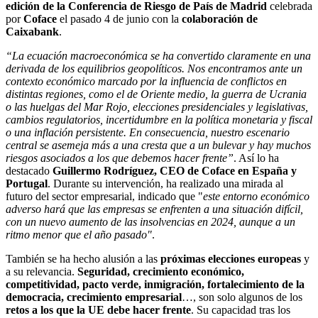
edición de la Conferencia de Riesgo de País de Madrid
celebrada
por
Coface
el pasado 4 de junio con la
colaboración de
Caixabank
.
“La ecuación macroeconómica se ha convertido claramente en una
derivada de los equilibrios geopolíticos. Nos encontramos ante un
contexto económico marcado por la influencia de conflictos en
distintas regiones, como el de Oriente medio, la guerra de Ucrania
o las huelgas del Mar Rojo, elecciones presidenciales y legislativas,
cambios regulatorios, incertidumbre en la política monetaria y fiscal
o una inflación persistente. En consecuencia, nuestro escenario
central se asemeja más a una cresta que a un bulevar y hay muchos
riesgos asociados a los que debemos hacer frente”
. Así lo ha
destacado
Guillermo Rodríguez, CEO de Coface en España y
Portugal
. Durante su intervención, ha realizado una mirada al
futuro del sector empresarial, indicado que "
este entorno económico
adverso hará que las empresas se enfrenten a una situación difícil,
con un nuevo aumento de las insolvencias en 2024, aunque a un
ritmo menor que el año pasado"
.
También se ha hecho alusión a las
próximas elecciones europeas
y
a su relevancia.
Seguridad, crecimiento económico,
competitividad, pacto verde, inmigración, fortalecimiento de la
democracia, crecimiento empresarial
…, son solo algunos de los
retos a los que la UE debe hacer frente
. Su capacidad tras los