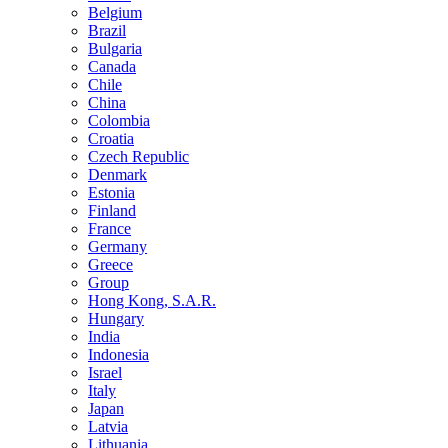
Belgium
Brazil
Bulgaria
Canada
Chile
China
Colombia
Croatia
Czech Republic
Denmark
Estonia
Finland
France
Germany
Greece
Group
Hong Kong, S.A.R.
Hungary
India
Indonesia
Israel
Italy
Japan
Latvia
Lithuania