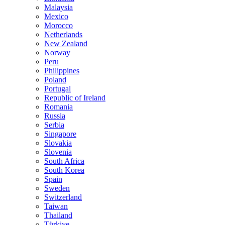
Malaysia
Mexico
Morocco
Netherlands
New Zealand
Norway
Peru
Philippines
Poland
Portugal
Republic of Ireland
Romania
Russia
Serbia
Singapore
Slovakia
Slovenia
South Africa
South Korea
Spain
Sweden
Switzerland
Taiwan
Thailand
Türkiye