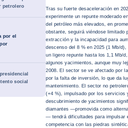
r petrolero
Tras su fuerte desaceleración en 202
experimente un repunte moderado en
del petróleo más elevados, en promed
obstante, seguirá viéndose limitado 
 por el
extracción y la incapacidad para aum
por
descenso del 8 % en 2025 (1 Mb/d), 
un ligero repunte hasta los 1,1 Mb/d
algunos yacimientos, aunque muy le
2008. El sector se ve afectado por l
presidencial
por la falta de inversión, lo que da l
tento social
mantenimiento. El sector no petrole
(+4 %), impulsado por los servicios 
descubrimiento de yacimientos signif
diamantes —promovida como alternat
— tendrá dificultades para impulsar 
competencia con las piedras sintétic