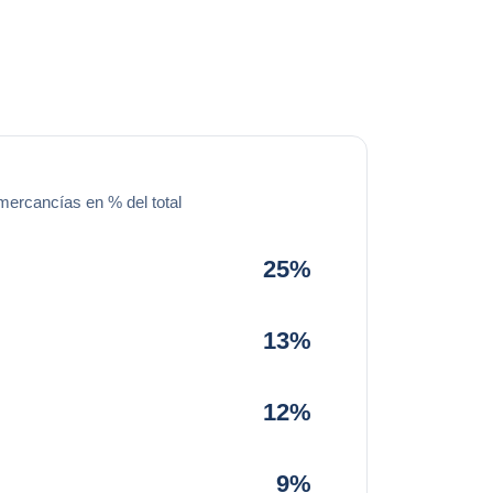
mercancías en % del total
25%
13%
12%
9%