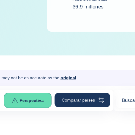
36,9 millones
It may not be as accurate as the
original
.
Comparar países
Busca 
Perspectiva
0
sugges