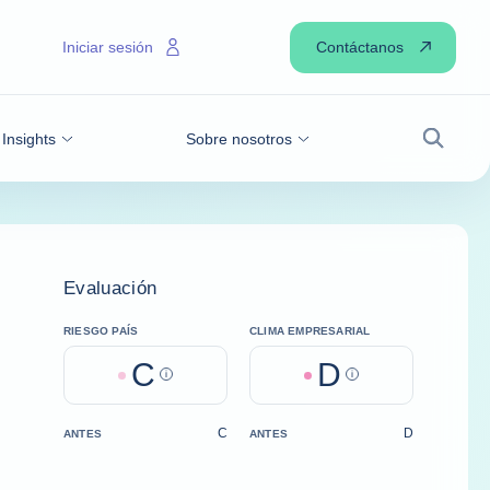
Contáctanos
Iniciar sesión
Insights
Sobre nosotros
Buscar
Evaluación
RIESGO PAÍS
CLIMA EMPRESARIAL
C
D
Help
Help
C
D
ANTES
ANTES