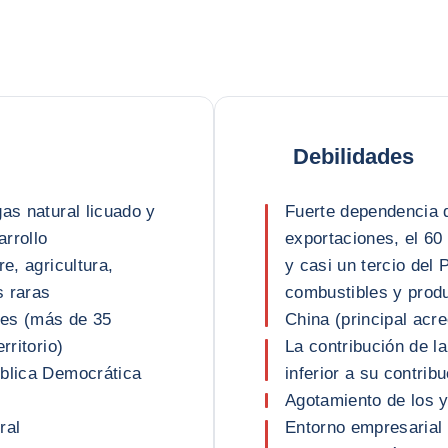
Debilidades
as natural licuado y
Fuerte dependencia d
rrollo
exportaciones, el 60
e, agricultura,
y casi un tercio del 
s raras
combustibles y produ
bles (más de 35
China (principal acre
rritorio)
La contribución de l
ública Democrática
inferior a su contrib
Agotamiento de los y
ral
Entorno empresarial d