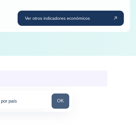
Ver otros indicadores económicos
Busca por país
OK
por país
tions