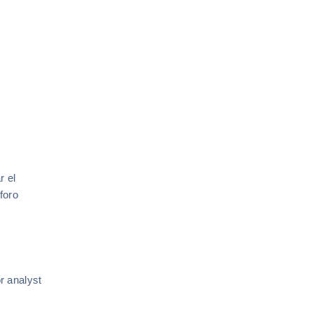
r el
foro
r analyst