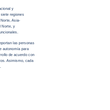
acional y
 siete regiones
Norte, Asia-
l Norte, y
uncionales.
reportan las personas
ne autonomía para
rrollo de acuerdo con
dos. Asimismo, cada
.