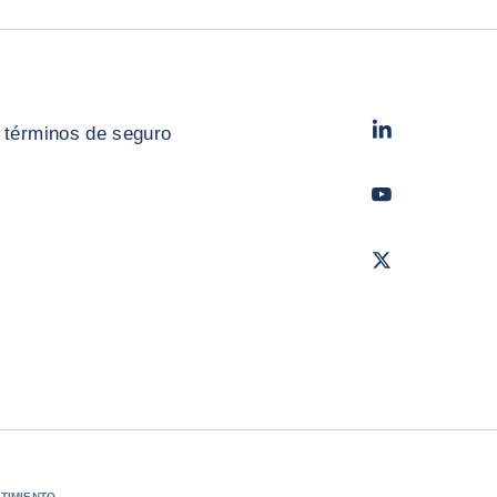
LinkedIn
- Cofac
 términos de seguro
Youtube
- Coface
Twitter
- Coface
TIMIENTO