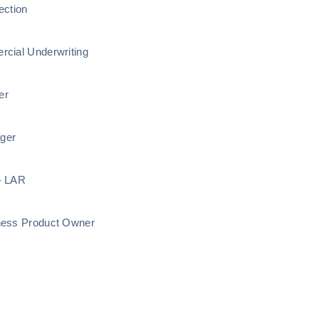
ection
rcial Underwriting
er
ger
- LAR
ness Product Owner