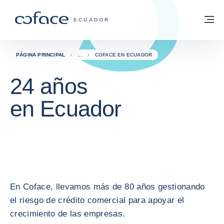
Ir al contenido
Volver a la página principal
M
COFACE - FOR TRADE
ECUADOR
PÁGINA PRINCIPAL
COFACE EN ECUADOR
24 años
en Ecuador
En Coface, llevamos más de 80 años gestionando
el riesgo de crédito comercial para apoyar el
crecimiento de las empresas.