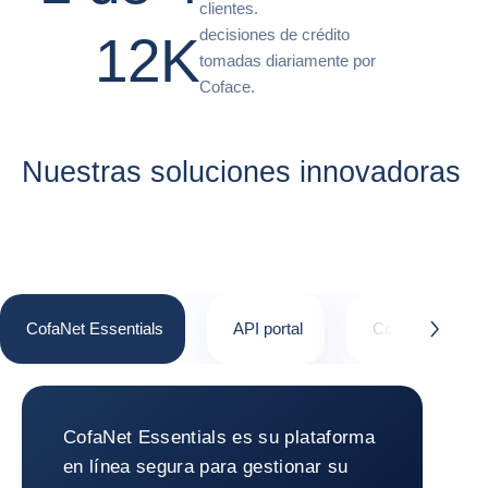
clientes.
decisiones de crédito
12K
tomadas diariamente por
Coface.
Nuestras soluciones innovadoras
CofaNet Essentials
API portal
CofaMove
button.next
CofaNet Essentials
CofaNet Essentials es su plataforma
en línea segura para gestionar su