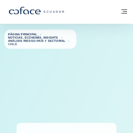
Ir al contenido
Volver a la página principal
M
COFACE - FOR TRADE
ECUADOR
PÁGINA PRINCIPAL
NOTICIAS, ECONOMÍA, INSIGHTS
ANÁLISIS RIESGO PAÍS Y SECTORIAL
CHILE