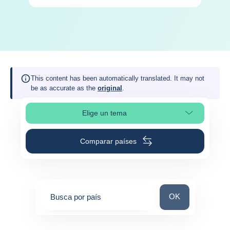
This content has been automatically translated. It may not
be as accurate as the
original
.
Elige un tema
Selleciona la sección de la página
Comparar países
Busca por país
OK
Busca por país
0
suggestions