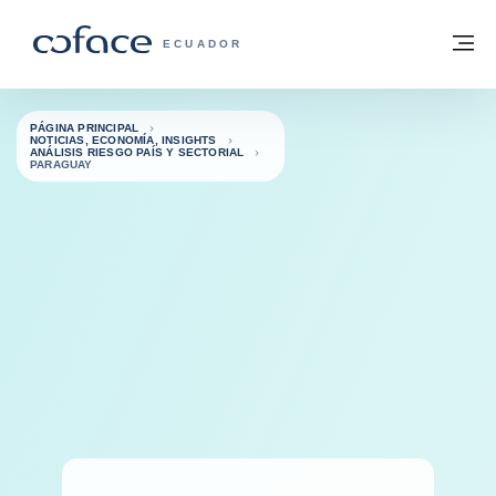
Ir al contenido
Volver a la página principal
M
COFACE - FOR TRADE
ECUADOR
PÁGINA PRINCIPAL
NOTICIAS, ECONOMÍA, INSIGHTS
ANÁLISIS RIESGO PAÍS Y SECTORIAL
PARAGUAY