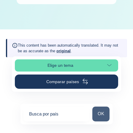
This content has been automatically translated. It may not
be as accurate as the
original
.
Elige un tema
Selleciona la sección de la página
Comparar países
Busca por país
OK
Busca por país
0
suggestions