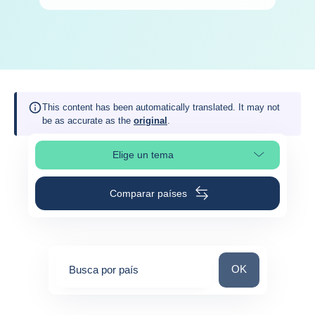
This content has been automatically translated. It may not
be as accurate as the
original
.
Elige un tema
Selleciona la sección de la página
Comparar países
Busca por país
OK
Busca por país
0
suggestions