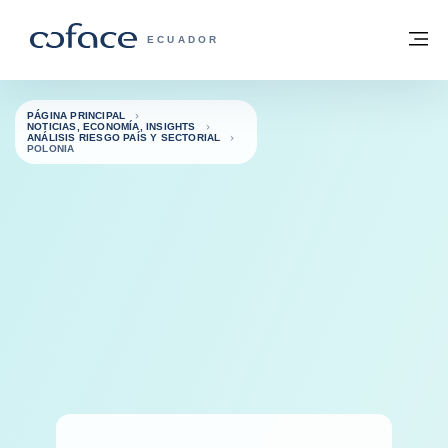
Ir al contenido
Volver a la página principal
M
COFACE - FOR TRADE
ECUADOR
PÁGINA PRINCIPAL
NOTICIAS, ECONOMÍA, INSIGHTS
ANÁLISIS RIESGO PAÍS Y SECTORIAL
POLONIA