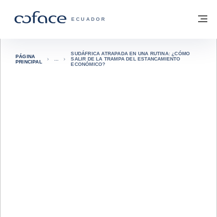
Ir al contenido
Volver a la página principal
M
COFACE - FOR TRADE
ECUADOR
SUDÁFRICA ATRAPADA EN UNA RUTINA: ¿CÓMO
PÁGINA
SALIR DE LA TRAMPA DEL ESTANCAMIENTO
PRINCIPAL
ECONÓMICO?