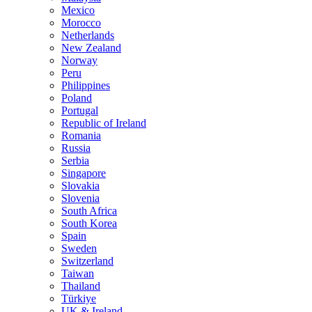
Mexico
Morocco
Netherlands
New Zealand
Norway
Peru
Philippines
Poland
Portugal
Republic of Ireland
Romania
Russia
Serbia
Singapore
Slovakia
Slovenia
South Africa
South Korea
Spain
Sweden
Switzerland
Taiwan
Thailand
Türkiye
UK & Ireland