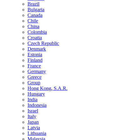
Brazil
Bulgaria
Canada
Chile
China
Colombia
Croatia
Czech Republic
Denmark
Estonia
Finland
France
Germany
Greece
Group
Hong Kong, S.A.R.
Hungary
India
Indonesia
Israel
Italy
Japan
Latvia
Lithuania
Malaysia